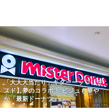
「大大大当たり」キターーッ♡【ミ
スド】夢のコラボ！ ビジュも華や
か「最新ドーナツ」
出典：ftn