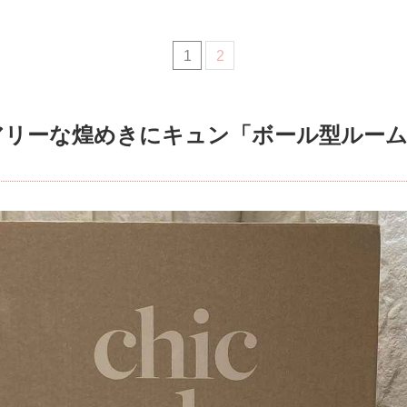
1
2
アリーな煌めきにキュン「ボール型ルー