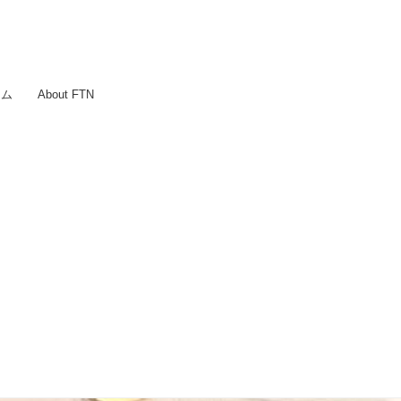
ラム
About FTN