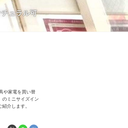
ナチュラル可
出典：ftn
具や家電を買い替
】のミニサイズイン
ご紹介します。