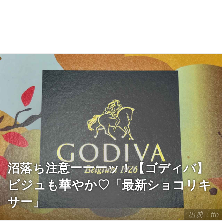
沼落ち注意ーーーッ！【ゴディバ】
ビジュも華やか♡「最新ショコリキ
サー」
出典：ftn