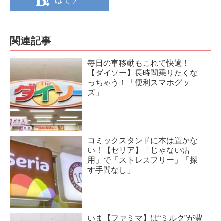
はてブ
関連記事
毎日の車移動もこれで快適！
【ダイソー】長時間乗りたくな
っちゃう！「便利スマホグッ
ズ」
コミックスタンドに本は置かな
い！【セリア】「じゃない活
用」で「ストレスフリー」「探
す手間なし」
いま【ファミマ】は“ミルク”が豊