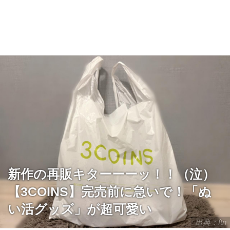
新作の再販キターーーッ！！（泣）
【3COINS】完売前に急いで！「ぬ
い活グッズ」が超可愛い
出典：ftn