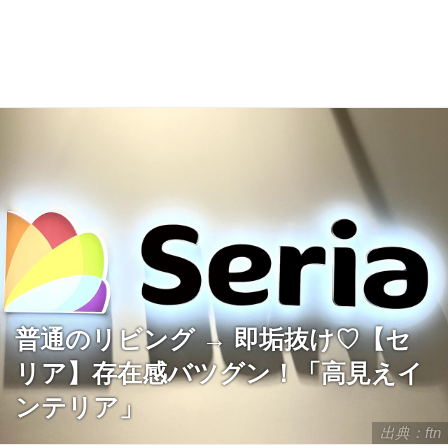
普通のリビング → 即垢抜け♡【セ
リア】存在感バツグン！「高見えイ
ンテリア」
出典：ftn