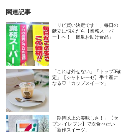
関連記事
「リピ買い決定です！」毎日の
献立に悩んだら【業務スーパ
ー】へ！「簡単お助け食品」
「これは外せない」「トップ3確
定」【シャトレーゼ】手土産に
なる♡「カップスイーツ」
「期待以上の美味しさ！」【セ
ブン-イレブン】で次食べたい
「新作スイーツ」