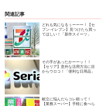
関連記事
どれも気になるぅーーー！【セ
ブン-イレブン】見つけたら買っ
てほしい！「新作スイーツ」
その手があったかーーッ！！
【セリア】意外な活用方法に目
からウロコ！「便利な日用品」
献立に悩んだらコレ頼って！
【業務スーパー】手軽に食べら