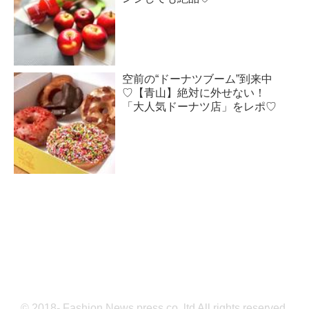
空前の“ドーナツブーム”到来中
♡【青山】絶対に外せない！
「大人気ドーナツ店」をレポ♡
© 2018- Fashion News press co.,ltd All rights reserved.