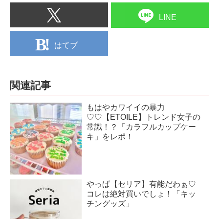
LINE
はてブ
関連記事
もはやカワイイの暴力
♡♡【ETOILE】トレンド女子の
常識！？「カラフルカップケー
キ」をレポ！
やっぱ【セリア】有能だわぁ♡
コレは絶対買いでしょ！「キッ
チングッズ」