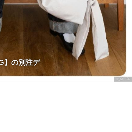
ING】の別注デ
出典：ftn