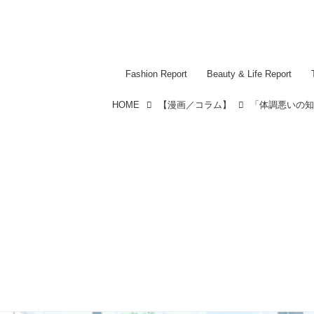
Fashion Report
Beauty & Life Report
HOME
【漫画／コラム】