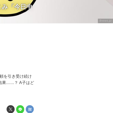
こみ「今日中
ftnews.jp
頼を引き受け続け
果……？ A子はど