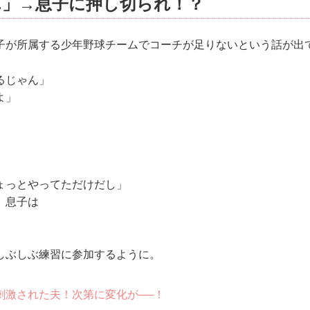
ん」→息子に押し切られ！？
子が所属する少年野球チームでコーチが足りないという話が出
るじゃん」
よ」
ょっとやってただけだし」
、息子は
しぶしぶ練習に参加するように。
刺激された夫！次第に変化が──！