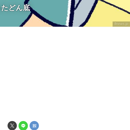
ったどん底
ftnews.jp