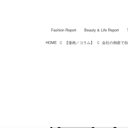
Fashion Report
Beauty & Life Report
HOME
【漫画／コラム】