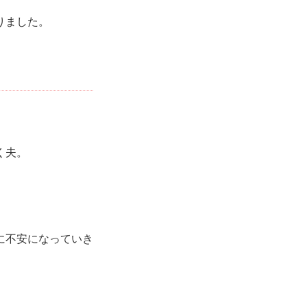
りました。
く夫。
に不安になっていき