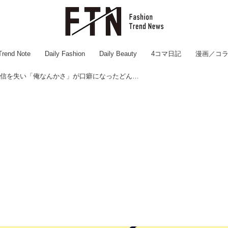
Trend Note
Daily Fashion
Daily Beauty
4コマ日記
漫画／コ
会社の倒産で自信を失い「俺なんかさ」が口癖になったどん底夫。復活したのは『意外なきっかけ』で！？