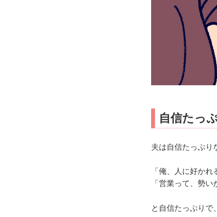
自信たっ
夫は自信たっぷり
「俺、人に好かれ
「営業って、勢い
と自信たっぷりで