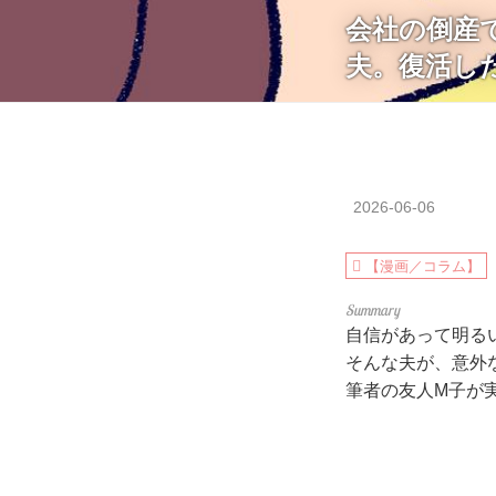
会社の倒産
夫。復活し
2026-06-06
【漫画／コラム】
自信があって明る
そんな夫が、意外
筆者の友人M子が