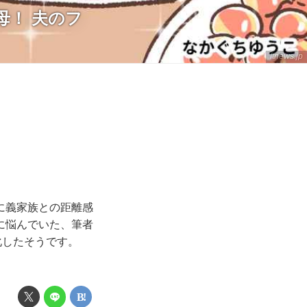
母！ 夫のフ
ftnews.jp
に義家族との距離感
に悩んでいた、筆者
化したそうです。