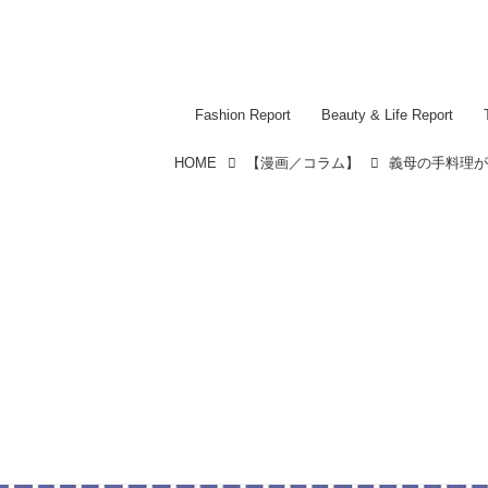
Fashion Report
Beauty & Life Report
HOME
【漫画／コラム】