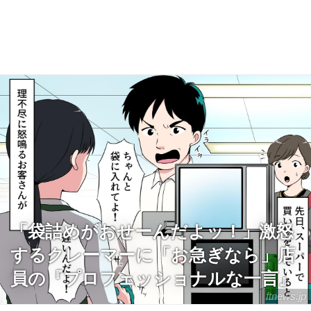
「袋詰めがおせーんだよッ！」激怒
するクレーマーに「お急ぎなら」店
員の『プロフェッショナルな一言』
ftnews.jp