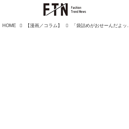
HOME
【漫画／コラム】
「袋詰めがおせーんだよッ！」激怒するクレー