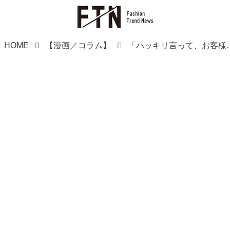
HOME
【漫画／コラム】
「ハッキリ言って、お客様に似合う服はないです