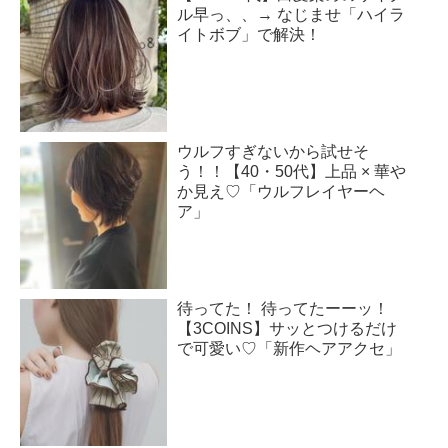
ル早っ、、→ なじませ「ハイラ
イトボブ」で解決！
ウルフすぎないから試せそ
う！！【40・50代】上品 × 華や
か見え♡「ウルフレイヤーヘ
ア」
待ってた！ 待ってたーーッ！
【3COINS】サッとつけるだけ
で可愛い♡「新作ヘアアクセ」