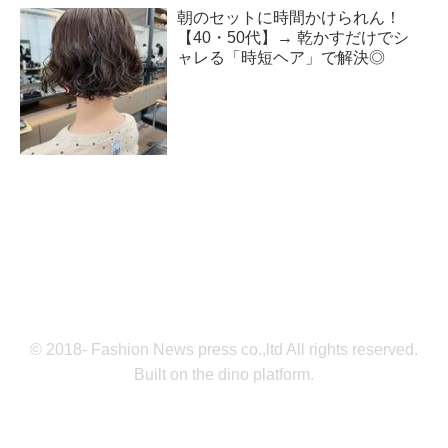
朝のセットに時間かけられん！
【40・50代】→ 乾かすだけでシ
ャレる「時短ヘア」で解決◎
© 2018- Fashion News press co.,ltd All rights reserved.
Built on
the dino platform
.