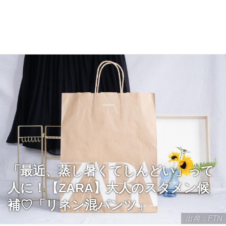
「最近、蒸し暑くてしんどい」って
人に！【ZARA】大人のスタメン候
補♡「リネン混パンツ」
出典：FTN