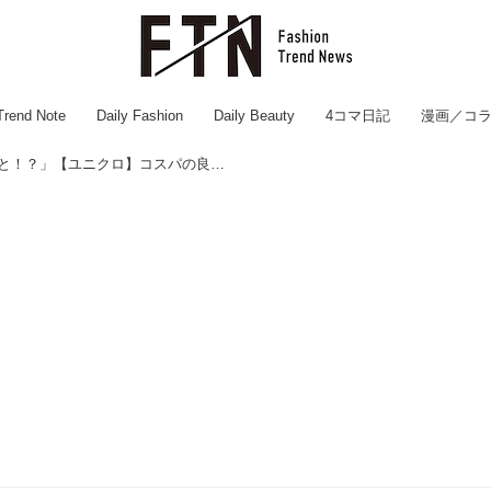
Trend Note
Daily Fashion
Daily Beauty
4コマ日記
漫画／コ
マニア「想像の倍、入るだと！？」【ユニクロ】コスパの良さに驚いた！「ミニショルダーバッグ」