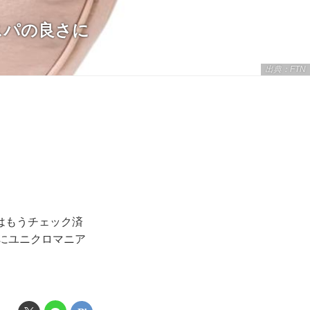
スパの良さに
出典：FTN
はもうチェック済
にユニクロマニア