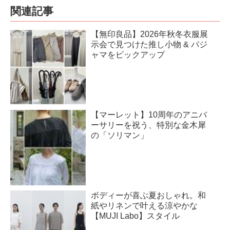
関連記事
【無印良品】2026年秋冬衣服展
示会で見つけた推し小物 & パジ
ャマをピックアップ
【マーレット】10周年のアニバ
ーサリーを祝う、特別な金木犀
の「ソリマン」
ボディーが喜ぶ夏おしゃれ。和
紙やリネンで叶える涼やかな
【MUJI Labo】スタイル