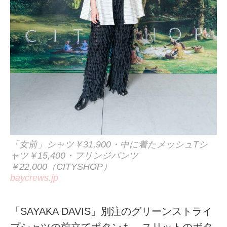
「女前」シャツ￥31,900・中に着たメッシュTシ
ャツ￥15,400・フリンジパンツ
￥22,000（CITYSHOP）
baycrews.jp
「SAYAKA DAVIS」別注のグリーンストライ
プシャツの前立てボタンも、スリットのボタ