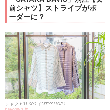
前シャツ】ストライプがボ
ーダーに？
シャツ￥31,900（CITYSHOP）
baycrews.jp