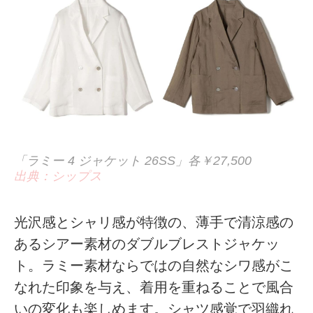
「ラミー 4 ジャケット 26SS」各￥27,500
出典：シップス
光沢感とシャリ感が特徴の、薄手で清涼感の
あるシアー素材のダブルブレストジャケッ
ト。ラミー素材ならではの自然なシワ感がこ
なれた印象を与え、着用を重ねることで風合
いの変化も楽しめます。シャツ感覚で羽織れ