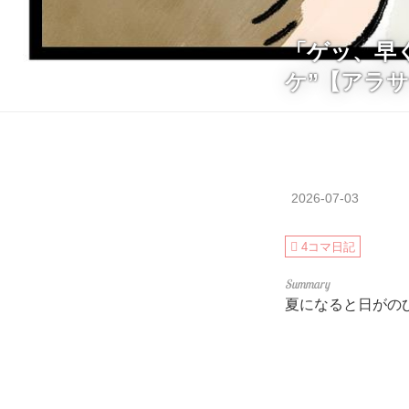
「ゲッ、早
ケ”【アラ
2026-07-03
4コマ日記
夏になると日がの