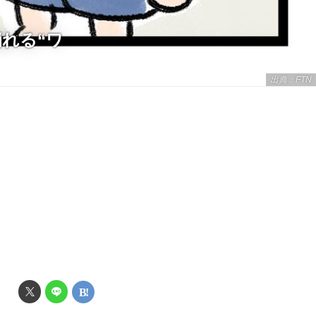
れる“ワ
出典：FTN