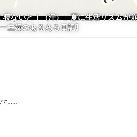
く寝ないと！（汗）」夏に生活リズムが崩
サー主婦のあるある日記】
びて……