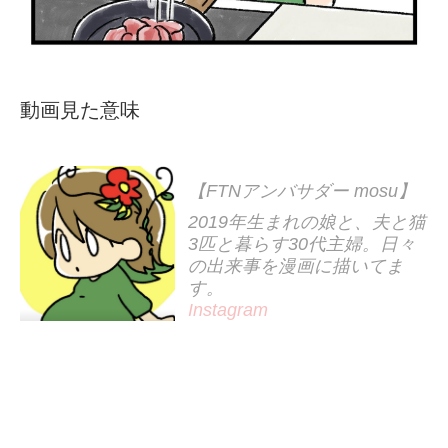
動画見た意味
【FTNアンバサダー mosu】
2019年生まれの娘と、夫と猫
3匹と暮らす30代主婦。日々
の出来事を漫画に描いてま
す。
Instagram