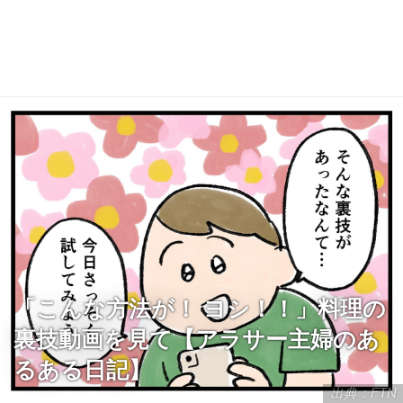
「こんな方法が！ ヨシ！！」料理の
裏技動画を見て【アラサー主婦のあ
るある日記】
出典：FTN